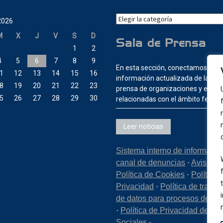
Categorías
2026
M
X
J
V
S
D
Sala de Prensa
1
2
4
5
6
7
8
9
En esta sección, conectamos con 
1
12
13
14
15
16
información actualizada de las sa
8
19
20
21
22
23
prensa de organizaciones y entid
5
26
27
28
29
30
relacionadas con el ámbito ferrovi
Leer noticias
Sistema interno de informació
canal de denuncias
·
Aviso Le
Política de Cookies
·
Política 
Privacidad
·
Política de tratam
de datos para procesos de se
·
Política de Privacidad de R
Sociales
·