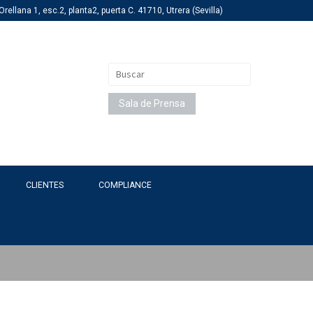
rellana 1, esc.2, planta2, puerta C. 41710, Utrera (Sevilla)
Buscar:
Sala de Prensa
CLIENTES
COMPLIANCE