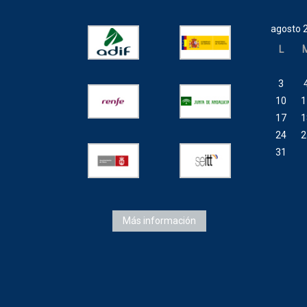
agosto 
L
3
10
1
17
1
24
2
31
Más información