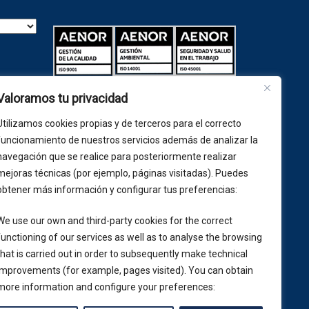
la
Valoramos tu privacidad
las de
ades
Utilizamos cookies propias y de terceros para el correcto
ario.
funcionamiento de nuestros servicios además de analizar la
navegación que se realice para posteriormente realizar
mejoras técnicas (por ejemplo, páginas visitadas). Puedes
obtener más información y configurar tus preferencias:
Más información
n y
We use our own and third-party cookies for the correct
gal
·
functioning of our services as well as to analyse the browsing
de
that is carried out in order to subsequently make technical
iento
improvements (for example, pages visited). You can obtain
lección
more information and configure your preferences:
edes