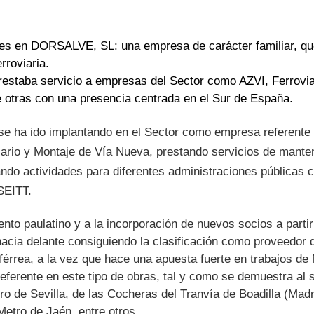
enes en DORSALVE, SL: una empresa de carácter familiar, qu
rroviaria.
restaba servicio a empresas del Sector como AZVI, Ferrov
 otras con una presencia centrada en el Sur de España.
e ha ido implantando en el Sector como empresa referente 
ario y Montaje de Vía Nueva, prestando servicios de mante
lando actividades para diferentes administraciones pública
SEITT.
nto paulatino y a la incorporación de nuevos socios a partir
cia delante consiguiendo la clasificación como proveedor 
férrea, a la vez que hace una apuesta fuerte en trabajos de 
eferente en este tipo de obras, tal y como se demuestra al se
o de Sevilla, de las Cocheras del Tranvía de Boadilla (Madr
Metro de Jaén, entre otros.