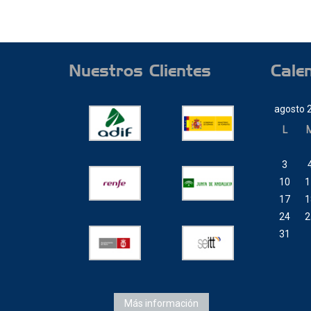
Nuestros Clientes
Cale
agosto 
L
3
10
1
17
1
24
2
31
Más información