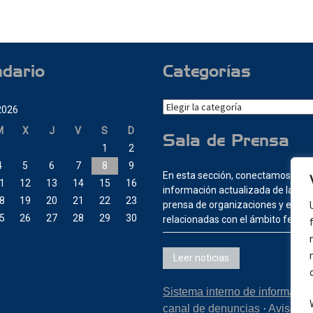
ndario
Categorías
Categorías
2026
M
X
J
V
S
D
Sala de Prensa
1
2
4
5
6
7
8
9
En esta sección, conectamos con 
1
12
13
14
15
16
información actualizada de las sa
8
19
20
21
22
23
prensa de organizaciones y entid
5
26
27
28
29
30
relacionadas con el ámbito ferrovi
Leer noticias
Sistema interno de informació
canal de denuncias
·
Aviso Le