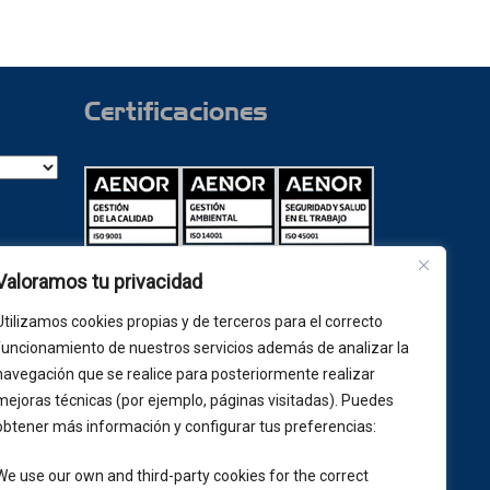
Certificaciones
la
Valoramos tu privacidad
las de
ades
Utilizamos cookies propias y de terceros para el correcto
ario.
funcionamiento de nuestros servicios además de analizar la
navegación que se realice para posteriormente realizar
mejoras técnicas (por ejemplo, páginas visitadas). Puedes
obtener más información y configurar tus preferencias:
Más información
n y
We use our own and third-party cookies for the correct
gal
·