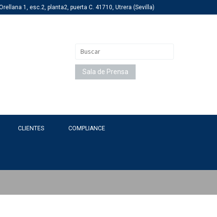
rellana 1, esc.2, planta2, puerta C. 41710, Utrera (Sevilla)
Buscar:
Sala de Prensa
CLIENTES
COMPLIANCE